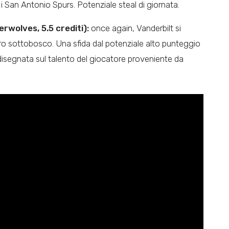
 i San Antonio Spurs. Potenziale steal di giornata.
rwolves, 5.5 crediti):
once again, Vanderbilt si
tro sottobosco. Una sfida dal potenziale alto punteggio
isegnata sul talento del giocatore proveniente da