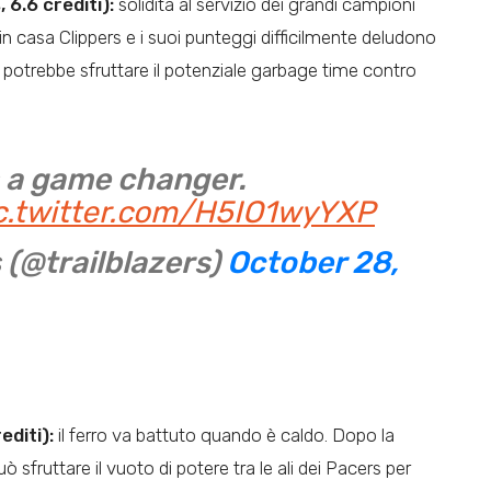
 6.6 crediti):
solidità al servizio dei grandi campioni
 in casa Clippers e i suoi punteggi difficilmente deludono
ta potrebbe sfruttare il potenziale garbage time contro
a game changer.
c.twitter.com/H5IO1wyYXP
s (@trailblazers)
October 28,
editi):
il ferro va battuto quando è caldo. Dopo la
 sfruttare il vuoto di potere tra le ali dei Pacers per