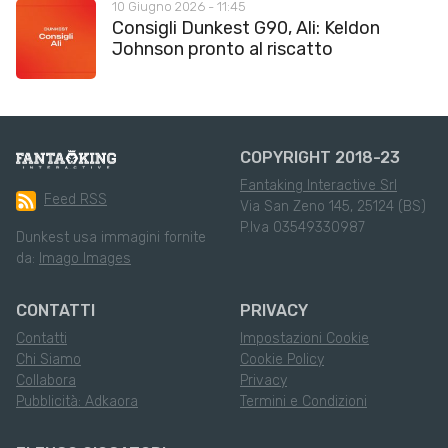
10 Giugno 2026 - 11:45
Consigli Dunkest G90, Ali: Keldon
Johnson pronto al riscatto
COPYRIGHT 2018-23
Fantaking Interactive Srl
Feed RSS
Via San Zeno 145, 25124 (BS)
P.Iva 03549330987
Dunkest usa immagini fornite
da:
Imago Images
CONTATTI
PRIVACY
Contatti
Impostazioni Cookie
Chi Siamo
Cookie Policy
Collabora
Privacy
Pubblicità: Adkaora
Termini e Condizioni