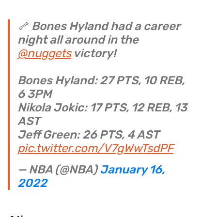
🦴 Bones Hyland had a career
night all around in the
@nuggets
victory!
Bones Hyland: 27 PTS, 10 REB,
6 3PM
Nikola Jokic: 17 PTS, 12 REB, 13
AST
Jeff Green: 26 PTS, 4 AST
pic.twitter.com/V7gWwTsdPF
— NBA (@NBA)
January 16,
2022