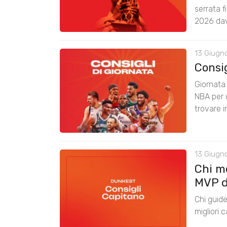
serrata f
2026 dav
13 Giugn
Consig
Giornata 
NBA per o
trovare 
13 Giugno
Chi m
MVP d
Chi guide
migliori 