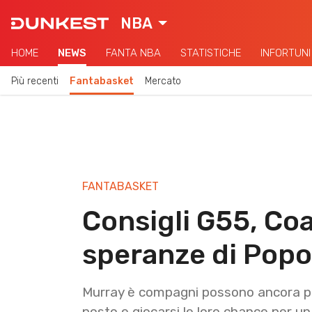
NBA
HOME
NEWS
FANTA NBA
STATISTICHE
INFORTUNI
Più recenti
Fantabasket
Mercato
FANTABASKET
Consigli G55, Coa
speranze di Popo
Murray è compagni possono ancora pro
posto e giocarsi le loro chance per un