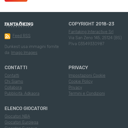
COPYRIGHT 2018-23
Fantaking Interactive Srl
Feed RSS
Via San Zeno 145, 25124 (BS)
P.Iva 03549330987
Dunkest usa immagini fornite
da:
Imago Images
CONTATTI
PRIVACY
Contatti
Impostazioni Cookie
Chi Siamo
Cookie Policy
Collabora
Privacy
Pubblicità: Adkaora
Termini e Condizioni
ELENCO GIOCATORI
Giocatori NBA
Giocatori Eurolega