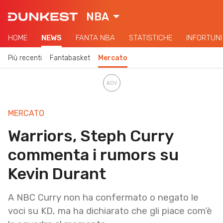
NBA
HOME
NEWS
FANTA NBA
STATISTICHE
INFORTUNI
Più recenti
Fantabasket
Mercato
MERCATO
Warriors, Steph Curry
commenta i rumors su
Kevin Durant
A NBC Curry non ha confermato o negato le
voci su KD, ma ha dichiarato che gli piace com’è