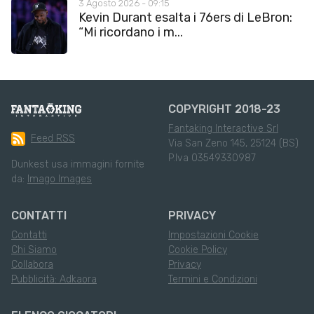
3 Agosto 2026 - 09:15
Kevin Durant esalta i 76ers di LeBron:
“Mi ricordano i m...
COPYRIGHT 2018-23
Fantaking Interactive Srl
Feed RSS
Via San Zeno 145, 25124 (BS)
P.Iva 03549330987
Dunkest usa immagini fornite
da:
Imago Images
CONTATTI
PRIVACY
Contatti
Impostazioni Cookie
Chi Siamo
Cookie Policy
Collabora
Privacy
Pubblicità: Adkaora
Termini e Condizioni