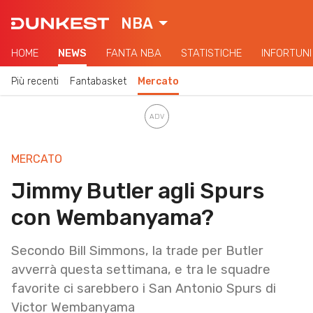
NBA
HOME
NEWS
FANTA NBA
STATISTICHE
INFORTUNI
Più recenti
Fantabasket
Mercato
MERCATO
Jimmy Butler agli Spurs
con Wembanyama?
Secondo Bill Simmons, la trade per Butler
avverrà questa settimana, e tra le squadre
favorite ci sarebbero i San Antonio Spurs di
Victor Wembanyama