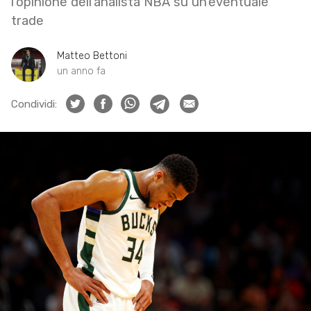
l’opinione dell’analista NBA su un’eventuale
trade
Matteo Bettoni
un anno fa
Condividi: