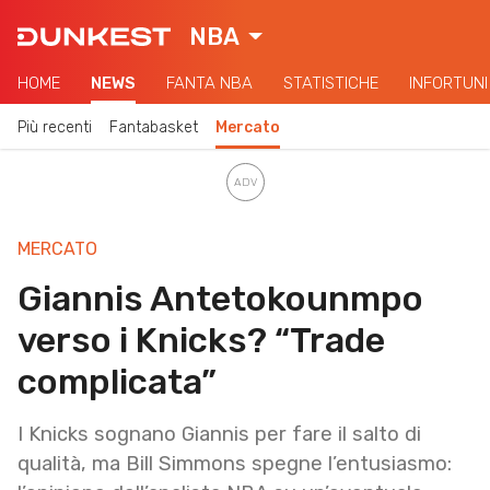
NBA
HOME
NEWS
FANTA NBA
STATISTICHE
INFORTUNI
Più recenti
Fantabasket
Mercato
MERCATO
Giannis Antetokounmpo
verso i Knicks? “Trade
complicata”
I Knicks sognano Giannis per fare il salto di
qualità, ma Bill Simmons spegne l’entusiasmo: