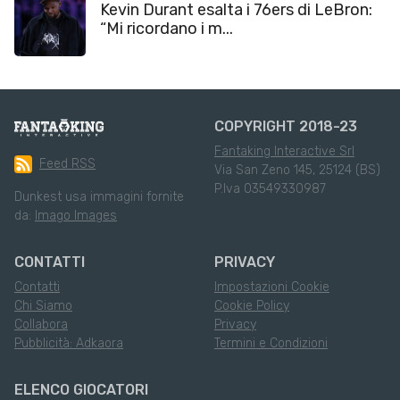
Kevin Durant esalta i 76ers di LeBron:
“Mi ricordano i m...
COPYRIGHT 2018-23
Fantaking Interactive Srl
Feed RSS
Via San Zeno 145, 25124 (BS)
P.Iva 03549330987
Dunkest usa immagini fornite
da:
Imago Images
CONTATTI
PRIVACY
Contatti
Impostazioni Cookie
Chi Siamo
Cookie Policy
Collabora
Privacy
Pubblicità: Adkaora
Termini e Condizioni
ELENCO GIOCATORI