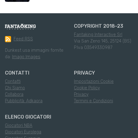
COPYRIGHT 2018-23
Fantaking Interactive Srl
Feed RSS
Via San Zeno 145, 25124 (BS)
P.Iva 03549330987
Dunkest usa immagini fornite
da:
Imago Images
CONTATTI
PRIVACY
Contatti
Impostazioni Cookie
Chi Siamo
Cookie Policy
Collabora
Privacy
Pubblicità: Adkaora
Termini e Condizioni
ELENCO GIOCATORI
Giocatori NBA
Giocatori Eurolega