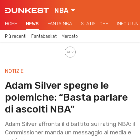
NBA
HOME
NEWS
FANTA NBA
STATISTICHE
INFORTUNI
Più recenti
Fantabasket
Mercato
NOTIZIE
Adam Silver spegne le
polemiche: “Basta parlare
di ascolti NBA”
Adam Silver affronta il dibattito sui rating NBA: il
Commissioner manda un messaggio ai media e