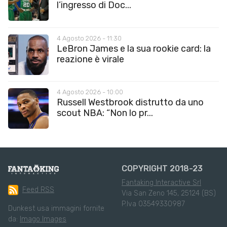
l’ingresso di Doc...
4 Agosto 2026 - 11:30
LeBron James e la sua rookie card: la
reazione è virale
4 Agosto 2026 - 10:00
Russell Westbrook distrutto da uno
scout NBA: “Non lo pr...
COPYRIGHT 2018-23
Fantaking Interactive Srl
Feed RSS
Via San Zeno 145, 25124 (BS)
P.Iva 03549330987
Dunkest usa immagini fornite
da:
Imago Images