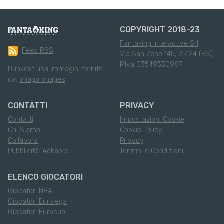
COPYRIGHT 2018-23
Fantaking Interactive Srl
Feed RSS
Via San Zeno 145, 25124 (BS)
P.Iva 03549330987
Dunkest usa immagini fornite
da:
Imago Images
CONTATTI
PRIVACY
Contatti
Impostazioni Cookie
Chi Siamo
Cookie Policy
Collabora
Privacy
Pubblicità: Adkaora
Termini e Condizioni
ELENCO GIOCATORI
Giocatori NBA
Giocatori Eurolega
Giocatori Eurocup