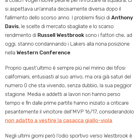
a coach Vogel nuove pedine per rinforzare la squadra, ci
si aspettava un’annata decisamente diversa dopo il
fallimento dello scorso anno. I problemi fisici di
Anthony
Davis
, le scelte di mercato sbagliate e lo scarso
rendimento di
Russell Westbrook
sono i fattori che, ad
oggi, stanno condannando i Lakers alla nona posizione
nella
Western Conference
.
Proprio quest’ultimo è sempre più nel mirino dei tifosi
californiani, entusiasti al suo arrivo, ma ora già saturi del
numero 0 che sta vivendo, senza dubbio, la sua peggior
stagione. Media e addetti ai lavori non hanno perso
tempo e fin dalle prime partite hanno iniziato a criticare
pesantemente il vincitore dell’MVP 16/17, considerandolo
non adatto a vestire la casacca giallo-viola
.
Negli ultimi giorni però l’odio sportivo verso Westbrook è