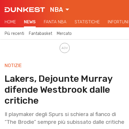
NBA
HOME
NEWS
FANTA NBA
STATISTICHE
INFORTUNI
Più recenti
Fantabasket
Mercato
NOTIZIE
Lakers, Dejounte Murray
difende Westbrook dalle
critiche
Il playmaker degli Spurs si schiera al fianco di
“The Brodie” sempre più subissato dalle critiche