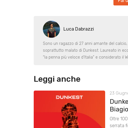
Fai 
Luca Dabrazzi
Sono un ragazzo di 27 anni amante del calcio
soprattutto malato di Dunkest. Laureato in ec
“la penna più veloce d’Italia” e considerato il W
Leggi anche
23 Giugn
Dunke
Biagio
Oltre 100
serrata f