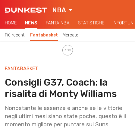
NBA
HOME
NEWS
FANTA NBA
STATISTICHE
INFORTUNI
Più recenti
Fantabasket
Mercato
FANTABASKET
Consigli G37, Coach: la
risalita di Monty Williams
Nonostante le assenze e anche se le vittorie
negli ultimi mesi siano state poche, questo è il
momento migliore per puntare sui Suns