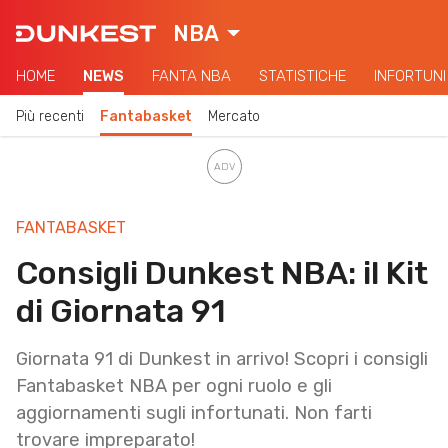
NBA
HOME
NEWS
FANTA NBA
STATISTICHE
INFORTUNI
Più recenti
Fantabasket
Mercato
FANTABASKET
Consigli Dunkest NBA: il Kit
di Giornata 91
Giornata 91 di Dunkest in arrivo! Scopri i consigli
Fantabasket NBA per ogni ruolo e gli
aggiornamenti sugli infortunati. Non farti
trovare impreparato!