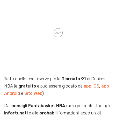
Tutto quello che ti serve per la
Giornata 91
di Dunkest
NBA (è
gratuito
e può essere giocato da
app iOS
,
app
Android
e
Sito Web
).
Dai
consigli Fantabasket NBA
ruolo per ruolo, fino agli
infortunati
e alle
probabili
formazioni: ecco un kit