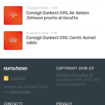
10 Giugno 2026 - 11:45
Consigli Dunkest G90, Ali: Keldon
Johnson pronto al riscatto
10 Giugno 2026 - 11:15
Consigli Dunkest G90, Centri: Kornet
caldo
COPYRIGHT 2018-23
Fantaking Interactive Srl
Feed RSS
Via San Zeno 145, 25124 (BS)
P.Iva 03549330987
Dunkest usa immagini fornite
da:
Imago Images
CONTATTI
PRIVACY