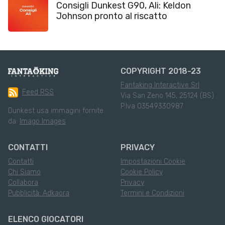
Consigli Dunkest G90, Ali: Keldon
Johnson pronto al riscatto
COPYRIGHT 2018-23
Fantaking Interactive Srl
Feed RSS
Via San Zeno 145, 25124 (BS)
P.Iva 03549330987
Dunkest usa immagini fornite
da:
Imago Images
CONTATTI
PRIVACY
Contatti
Impostazioni Cookie
Chi Siamo
Cookie Policy
Collabora
Privacy
Pubblicità: Adkaora
Termini e Condizioni
ELENCO GIOCATORI