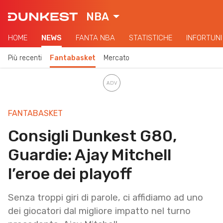
NBA
HOME
NEWS
FANTA NBA
STATISTICHE
INFORTUNI
Più recenti
Fantabasket
Mercato
FANTABASKET
Consigli Dunkest G80,
Guardie: Ajay Mitchell
l’eroe dei playoff
Senza troppi giri di parole, ci affidiamo ad uno
dei giocatori dal migliore impatto nel turno